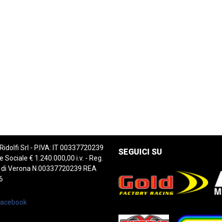
 Ridolfi Srl - P.IVA: IT 00337720239
SEGUICI SU
e Sociale € 1.240.000,00 i.v. - Reg.
 di Verona N.00337720239 REA
6
Facebook