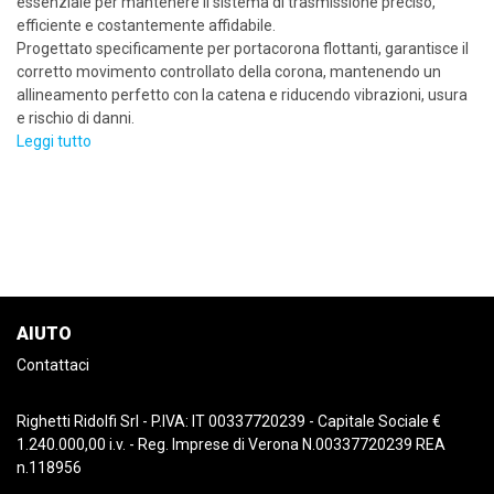
essenziale per mantenere il sistema di trasmissione preciso,
efficiente e costantemente affidabile.
Progettato specificamente per portacorona flottanti, garantisce il
corretto movimento controllato della corona, mantenendo un
allineamento perfetto con la catena e riducendo vibrazioni, usura
e rischio di danni.
Leggi tutto
AIUTO
Contattaci
Righetti Ridolfi Srl - P.IVA: IT 00337720239 - Capitale Sociale €
1.240.000,00 i.v. - Reg. Imprese di Verona N.00337720239 REA
n.118956