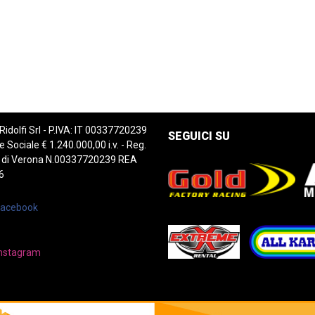
 Ridolfi Srl - P.IVA: IT 00337720239
SEGUICI SU
e Sociale € 1.240.000,00 i.v. - Reg.
 di Verona N.00337720239 REA
6
Facebook
nstagram