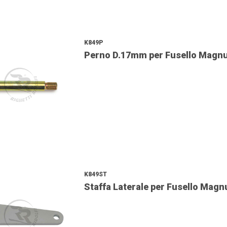
K849P
Perno D.17mm per Fusello Magn
K849ST
Staffa Laterale per Fusello Mag