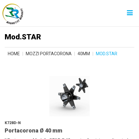
Mod.STAR
HOME
MOZZI PORTACORONA
40MM
MOD.STAR
K728D-N
Portacorona Ø 40 mm