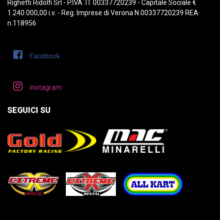
Righetti Ridolfi Srl - P.IVA: IT 00337720239 - Capitale Sociale €
1.240.000,00 i.v. - Reg. Imprese di Verona N.00337720239 REA
n.118956
Facebook
Instagram
SEGUICI SU