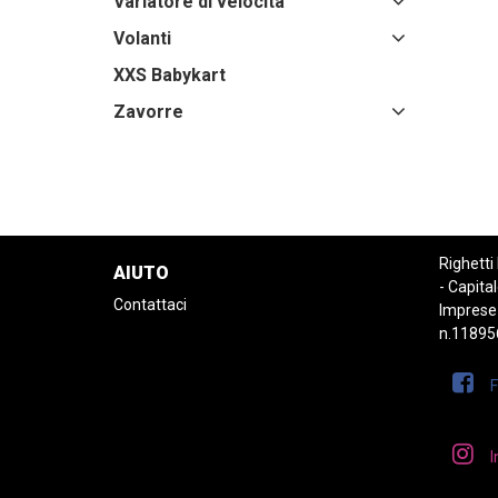
Variatore di velocità
Volanti
XXS Babykart
Zavorre
Righetti
AIUTO
- Capital
Contattaci
Imprese
n.11895
I