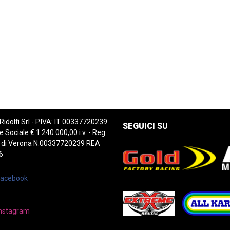
 Ridolfi Srl - P.IVA: IT 00337720239
SEGUICI SU
e Sociale € 1.240.000,00 i.v. - Reg.
 di Verona N.00337720239 REA
6
Facebook
nstagram