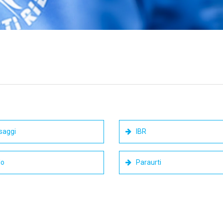
saggi
IBR
lo
Paraurti