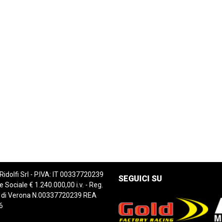
 Ridolfi Srl - P.IVA: IT 00337720239
SEGUICI SU
e Sociale € 1.240.000,00 i.v. - Reg.
 di Verona N.00337720239 REA
6