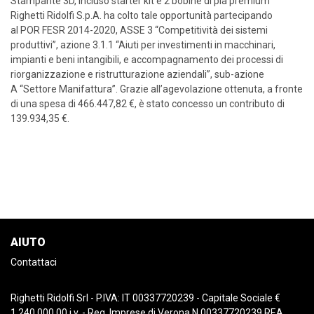
Stampante 3D, incluso starter kit e 2 bobine di pla premium
Righetti Ridolfi S.p.A. ha colto tale opportunità partecipando
al POR FESR 2014-2020, ASSE 3 “Competitività dei sistemi
produttivi”, azione 3.1.1 “Aiuti per investimenti in macchinari,
impianti e beni intangibili, e accompagnamento dei processi di
riorganizzazione e ristrutturazione aziendali”, sub-azione
A “Settore Manifattura”. Grazie all’agevolazione ottenuta, a fronte
di una spesa di 466.447,82 €, è stato concesso un contributo di
139.934,35 €.
AIUTO
Contattaci
Righetti Ridolfi Srl - P.IVA: IT 00337720239 - Capitale Sociale €
1.240.000,00 i.v. - Reg. Imprese di Verona N.00337720239 REA