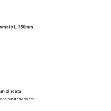
Cromato L.350mm
mm zincata
o con filetto rullato.