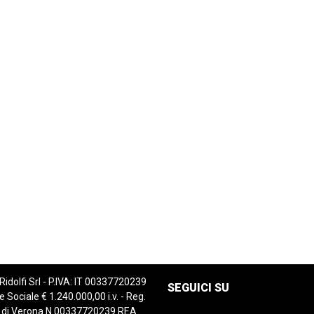
 Ridolfi Srl - P.IVA: IT 00337720239
SEGUICI SU
e Sociale € 1.240.000,00 i.v. - Reg.
 di Verona N.00337720239 REA