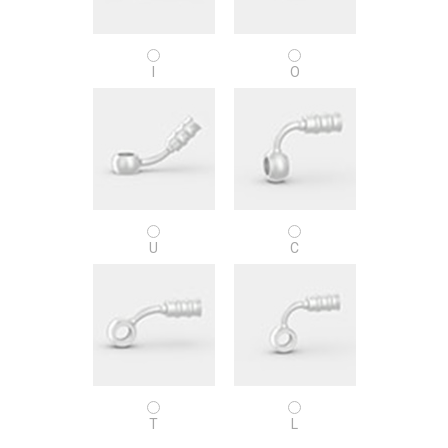
I
O
U
C
T
L