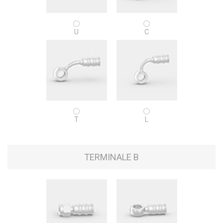
U
C
T
L
TERMINALE B